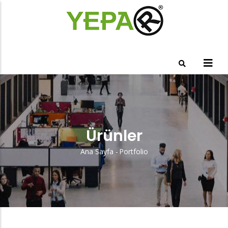
Ana
içeriğe
atla
Ürünler
Ana Sayfa
-
Portfolio
Sayfa
Yolu