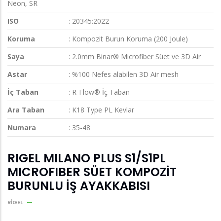
Neon, SR
ISO
: 20345:2022
Koruma
: Kompozit Burun Koruma (200 Joule)
Saya
: 2.0mm Binar® Microfiber Süet ve 3D Air
Astar
: %100 Nefes alabilen 3D Air mesh
İç Taban
: R-Flow® İç Taban
Ara Taban
: K18 Type PL Kevlar
Numara
: 35-48
RIGEL MILANO PLUS S1/S1PL
MICROFIBER SÜET KOMPOZİT
BURUNLU İŞ AYAKKABISI
RIGEL