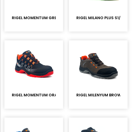
RIGEL MOMENTUM GREEN S1PL KOMPOZİT BURUNLU SPOR İŞ A
RIGEL MILANO PLUS S1/S1PL
RIGEL MOMENTUM ORANGE S1PL KOMPOZİT BURUNLU SPOR İŞ
RIGEL MILENYUM BROWN S3L