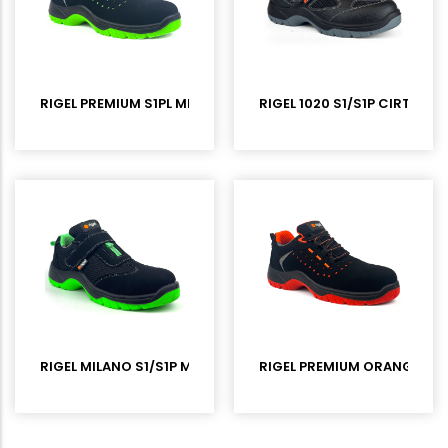
RIGEL PREMIUM S1PL MICROFIBER KOMPOZİT BURUNLU İŞ AYAK
RIGEL 1020 S1/S1P CIRTLI D
RIGEL MILANO S1/S1P MICROFIBER SÜET CIRTLI KOMPOZİT BUR
RIGEL PREMIUM ORANGE S1P