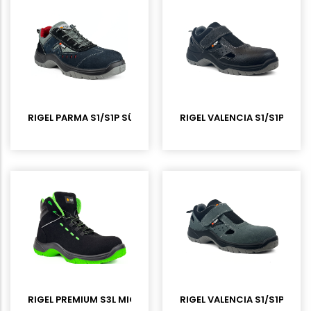
RIGEL PARMA S1/S1P SÜET KOMPOZİT BURUNLU İŞ AYAKKABISI
RIGEL VALENCIA S1/S1P DER
RIGEL PREMIUM S3L MICROFIBER İŞ BOTU
RIGEL VALENCIA S1/S1P SÜE