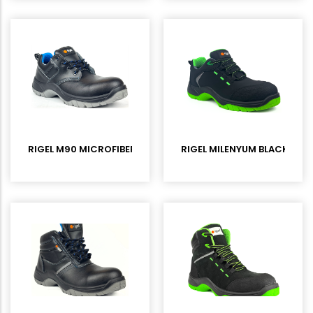
RIGEL M90 MICROFIBER KOMPOZİT BURUNLU İŞ AYAKKABISI
RIGEL MILENYUM BLACK S3L 