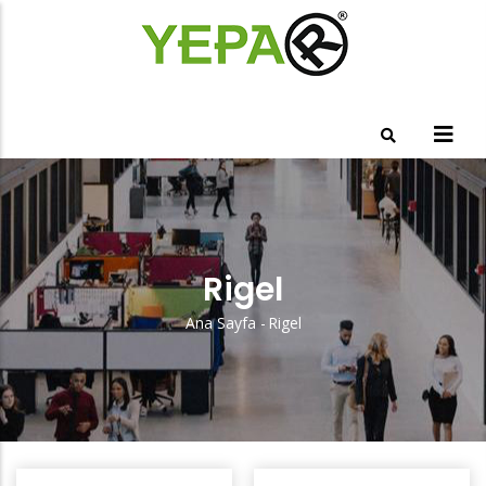
Ana
içeriğe
atla
Rigel
Ana Sayfa
-
Rigel
Sayfa
Yolu