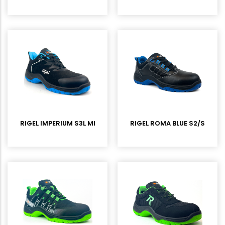
RIGEL IMPERIUM S3L MICROFIBER SÜET KOMPOZİT BURUNLU İŞ
RIGEL ROMA BLUE S2/S3L MI