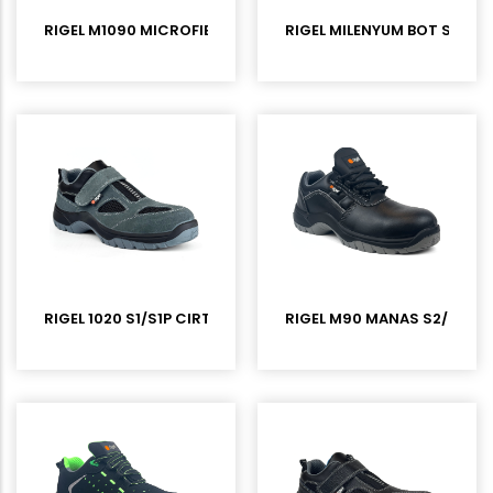
RIGEL M1090 MICROFIBER KOMPOZİT BURUNLU İŞ BOTU
RIGEL MILENYUM BOT S3L NU
RIGEL 1020 S1/S1P CIRTLI SÜET KOMPOZİT BURUNLU İŞ AYAKKA
RIGEL M90 MANAS S2/S3L M