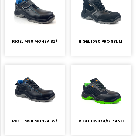
RIGEL M90 MONZA S2/S3 MICROFIBER CIRTLI KOMPOZİT BURU
RIGEL 1090 PRO S3L MICROF
RIGEL M90 MONZA S2/S3 MICROFIBER KOMPOZİT BURUNLU İŞ
RIGEL 1020 S1/S1P ANORAK 