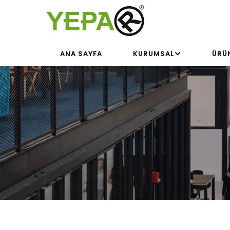
Ana
içeriğe
atla
MAIN
ANA SAYFA
KURUMSAL
ÜRÜ
NAVIGATION