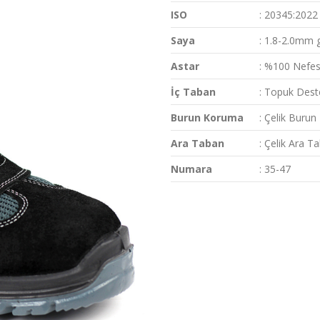
ISO
: 20345:2022
Saya
: 1.8-2.0mm g
Astar
: %100 Nefes
İç Taban
: Topuk Dest
Burun Koruma
: Çelik Buru
Ara Taban
: Çelik Ara T
Numara
: 35-47