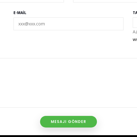
E-MAIL
T
Az
w