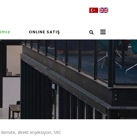
ımız
ONLINE SATIŞ
densite, direkt enjeksiyon, SRC