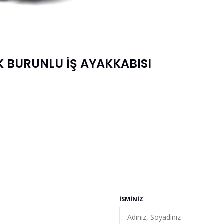
İK BURUNLU İŞ AYAKKABISI
İSMINIZ