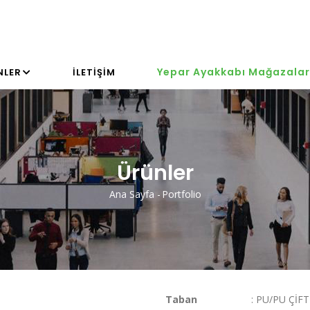
Yepar Ayakkabı Mağazalar
NLER
İLETIŞIM
Ürünler
Ana Sayfa
-
Portfolio
Sayfa
Yolu
Taban
: PU/PU ÇİFT 