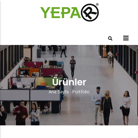
Ana
içeriğe
atla
Ürünler
Ana Sayfa
-
Portfolio
Sayfa
Yolu