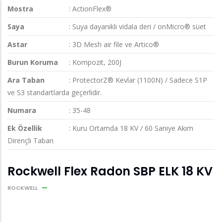
Mostra
: ActionFlex®
Saya
: Suya dayanıklı vidala deri / onMicro® süet
Astar
: 3D Mesh air file ve Artico®
Burun Koruma
: Kompozit, 200J
Ara Taban
: ProtectorZ® Kevlar (1100N) / Sadece S1P
ve S3 standartlarda geçerlidir.
Numara
: 35-48
Ek Özellik
: Kuru Ortamda 18 KV / 60 Saniye Akım
Dirençli Taban
Rockwell Flex Radon SBP ELK 18 KV
ROCKWELL