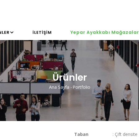
Yepar Ayakkabı Mağazalar
NLER
İLETIŞIM
Ürünler
Ana Sayfa
-
Portfolio
Sayfa
Yolu
Taban
: Çift densit