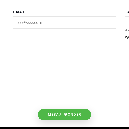
E-MAIL
T
Az
w