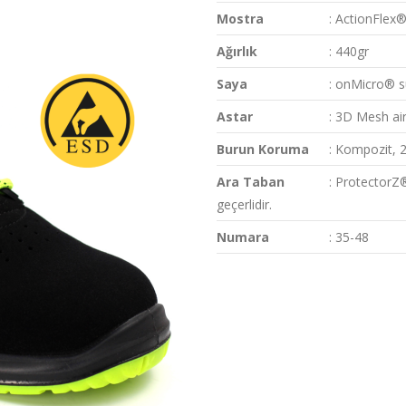
Mostra
: ActionFlex
Ağırlık
: 440gr
Saya
: onMicro® s
Astar
: 3D Mesh air
Burun Koruma
: Kompozit, 
Ara Taban
: ProtectorZ®
geçerlidir.
Numara
: 35-48