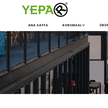
Ana
içeriğe
atla
MAIN
ANA SAYFA
KURUMSAL
ÜRÜ
NAVIGATION