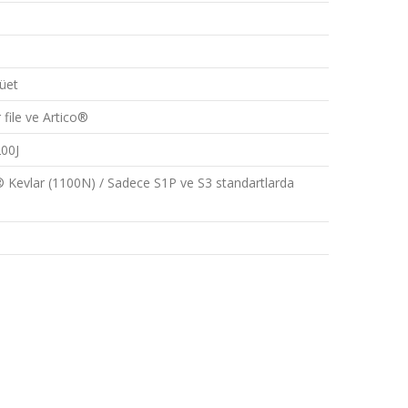
®
üet
 file ve Artico®
200J
 Kevlar (1100N) / Sadece S1P ve S3 standartlarda