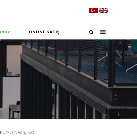
ımız
ONLINE SATIŞ
e PU/PU Neon, SRC