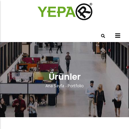
Ana
içeriğe
atla
Ürünler
Ana Sayfa
-
Portfolio
Sayfa
Yolu