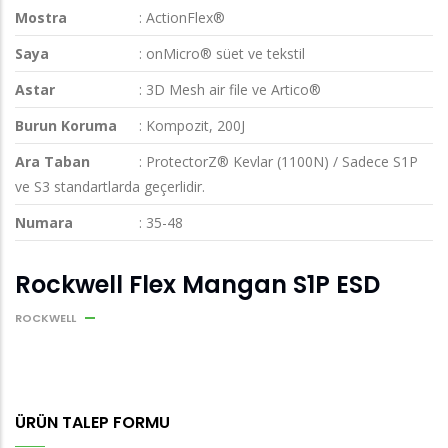
Mostra
: ActionFlex®
Saya
: onMicro® süet ve tekstil
Astar
: 3D Mesh air file ve Artico®
Burun Koruma
: Kompozit, 200J
Ara Taban
: ProtectorZ® Kevlar (1100N) / Sadece S1P
ve S3 standartlarda geçerlidir.
Numara
: 35-48
Rockwell Flex Mangan S1P ESD
ROCKWELL
ÜRÜN TALEP FORMU