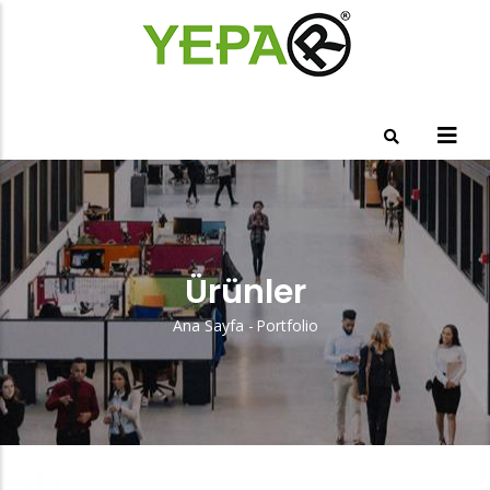
Ana
içeriğe
atla
Ürünler
Ana Sayfa
-
Portfolio
Sayfa
Yolu