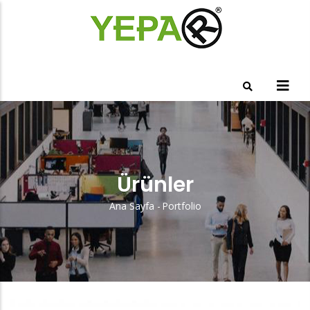
Ana
içeriğe
atla
Ürünler
Ana Sayfa
-
Portfolio
Sayfa
Yolu