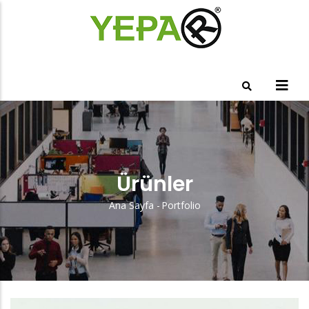
Ana
içeriğe
atla
Ürünler
Ana Sayfa
-
Portfolio
Sayfa
Yolu