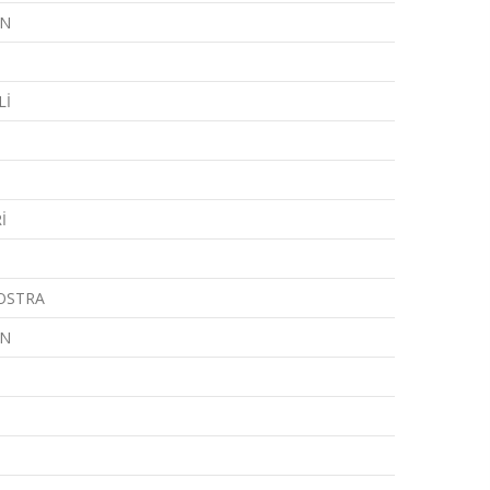
AN
Lİ
İ
OSTRA
AN