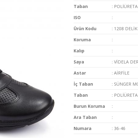
Taban
: POLİÜRET
ISO
:
Ürün Kodu
: 1208 DELİK
Koruma
:
Kalıp
:
Saya
: VİDELA DER
Astar
: AİRFİLE
İç Taban
: SÜNGER M
Taban
: POLİÜRET
Burun Koruma
:
Ara Taban
:
Numara
: 36-46