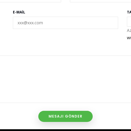
E-MAIL
T
Az
w