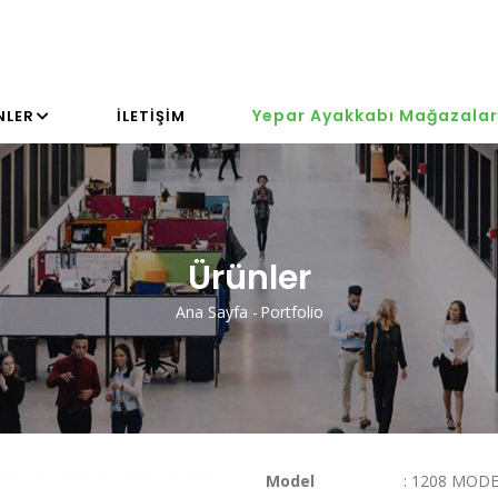
Yepar Ayakkabı Mağazalar
NLER
İLETIŞIM
Ürünler
Ana Sayfa
-
Portfolio
Sayfa
Yolu
Model
: 1208 MODE