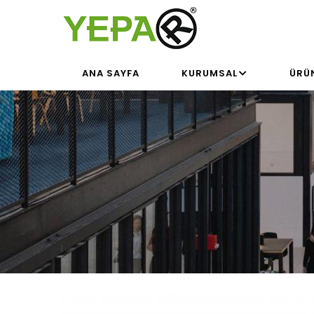
Ana
içeriğe
atla
MAIN
ANA SAYFA
KURUMSAL
ÜRÜ
NAVIGATION